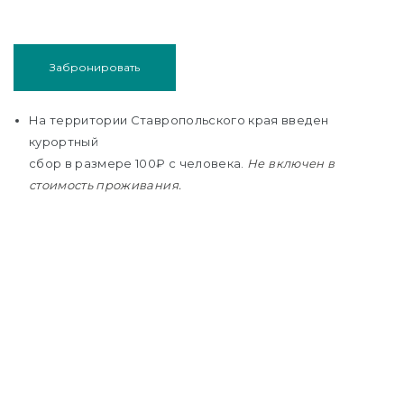
ение в
Забронировать
и
ных
На территории Ставропольского края введен
курортный
сбор в размере 100₽ c человека.
Не включен в
стоимость проживания.
е
ОТКУ
тном