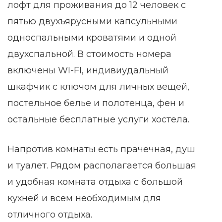
лофт для проживания до 12 человек с
пятью двухъярусными капсульными
односпальными кроватями и одной
ной
двухспальной. В стоимость номера
включены WI-FI, индивиудальный
шкафчик с ключом для личных вещей,
ти
постельное белье и полотенца, фен и
остальные бесплатные услуги хостела.
Напротив комнаты есть прачечная, душ
ение в
и туалет. Рядом располагается большая
е
и удобная комната отдыха с большой
ение в
кухней и всем необходимым для
отличного отдыха.