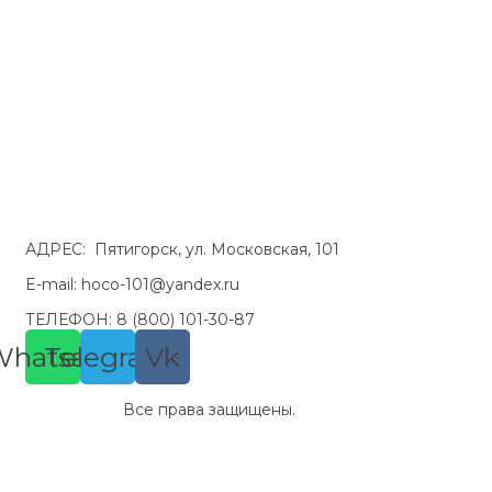
АДРЕС: Пятигорск, ул. Московская, 101
E-mail: hoco-101@yandex.ru
ТЕЛЕФОН: 8 (800) 101-30-87
Whatsapp
Telegram
Vk
© HoCo 101.
Все права защищены.
Политика обработки персональных данных
Согласие на обработку Метрика