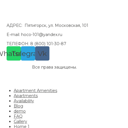
АДРЕС: Пятигорск, ул. Московская, 101
E-mail: hoco-101@yandex.ru
ТЕЛЕФОН: 8 (800) 101-30-87
Whatsapp
Telegram
Vk
© HoCo 101.
Все права защищены.
Политика обработки персональных данных
Согласие на обработку Метрика
Apartment Amenities
Apartments
Availability
Blog
demo
FAQ
Gallery
Home 1